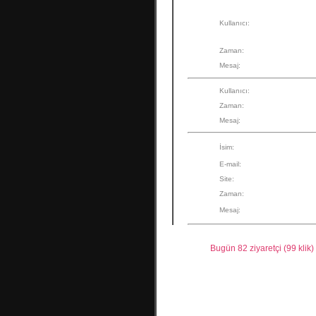
Kullanıcı:
Zaman:
Mesaj:
Kullanıcı:
Zaman:
Mesaj:
İsim:
E-mail:
Site:
Zaman:
Mesaj:
Bugün 82 ziyaretçi (99 klik) "Css-