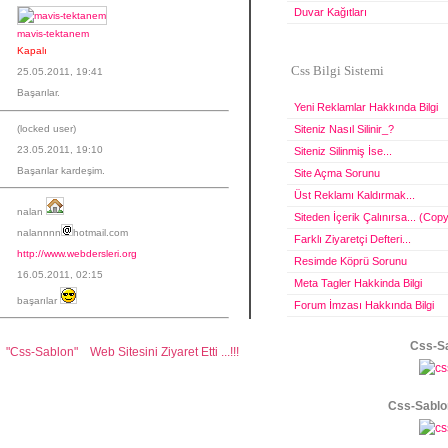
Duvar Kağıtları
mavis-tektanem
Kapalı
Css Bilgi Sistemi
25.05.2011, 19:41
Başarılar.
Yeni Reklamlar Hakkında Bilgi
(locked user)
Siteniz Nasıl Silinir_?
23.05.2011, 19:10
Siteniz Silinmiş İse...
Başarılar kardeşim.
Site Açma Sorunu
Üst Reklamı Kaldırmak...
nalan
Siteden İçerik Çalınırsa... (Copy
nalannnn
hotmail.com
Farklı Ziyaretçi Defteri...
http://www.webdersleri.org
Resimde Köprü Sorunu
16.05.2011, 02:15
Meta Tagler Hakkinda Bilgi
başarılar
Forum İmzası Hakkında Bilgi
Css-Sa
Sablon" Web Sitesini Ziyaret Etti ...!!!
Css-Sablo