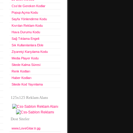
Css'de Gereken Kodlar
Popup Açma Kodu
Sayfa Yönlendirme Kodu
Kıvrılan Reklam Kodu
Hava Durumu Kodu
Sağ Tıklama Engeli
Sık Kullanılanlara Ekle
Ziyaretçi Karşılama Kodu
Media Player Kodu
Sitede Kalma Süresi
Renk Kodları
Haber Kodları
Sitede Kod Yayınlama
125x125 Reklam Alanı
Dost Siteler
www.LoveGitar.tr.gg