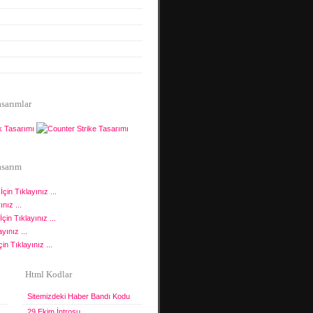
asarımlar
asarım
İçin Tıklayınız ...
nız ...
İçin Tıklayınız ...
yınız ...
in Tıklayınız ...
Html Kodlar
Sitemizdeki Haber Bandı Kodu
29 Ekim İntrosu