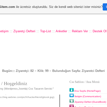
Sitem.com
ile ücretsiz oluşturuldu. Siz de kendi web sitenizi ister misiniz?
letişim
:::
Ziyaretçi Defteri
:::
Top-List
:::
Anketler
:::
Reklam Ver
:::
Destek Ol
Bugün::: Ziyaretçi: 82 ~ Klik: 99 ~ Bulunduğun Sayfa: Ziyaretci Defteri
Css Sablon / Ana Menü
n
/ Hoşgeldiniz
lmış (Wordpress,Joomla) Css Tasarım Servisi "
Ana Sayfa (HomePage)
İletişim (Communication)
s://img.webme.com/pic/h/hackerfriend/gbook.jpg);
Ziyaretçi Defteri (GuestBook)