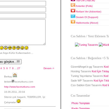
Top-List (TopList)
Anketler (Polls)
Reklam Ver (Advertise)
Destek Ol (Support)
Hakkımızda (About)
Css Sablon / Yeni Eklenen T
ve Argo-Küfür Kullanmadım ...
Css Sablon / Beğenilen +5 T
GizemliAngel.tr.gg Tasarımı
Kod 
4
5
6
7
8
...
27
Devam ->
Hosting Tasarımı
Kod İçin Tıklayı
Tuning Yayınlama Tasarımı
Kod 
Berkay
Sade WP Tasarımı
Kod İçin Tıkla
iletisim
facetutkunu.com
Css-Sablon Eski Tasarımı
Kod İç
http://www.facetutkunu.com
16.06.2011, 20:04
Css Tasarımlar
Siteniz çok başarılı, TEBRİKLER, İyi
Çalışmalar
Photo Template
Radio Template