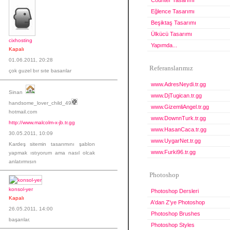
Counter Tasarımı
Eğlence Tasarımı
Beşiktaş Tasarımı
Ülkücü Tasarımı
cixhosting
Yapımda...
Kapalı
01.06.2011, 20:28
Referanslarımız
çok guzel bır sıte basarılar
www.AdresNeydi.tr.gg
Sinan
www.DjTugican.tr.gg
handsome_lover_child_49
www.GizemliAngel.tr.gg
hotmail.com
www.DownnTurk.tr.gg
http://www.malcolm-x-jb.tr.gg
www.HasanCaca.tr.gg
30.05.2011, 10:09
www.UygarNet.tr.gg
Kardeş sitemin tasarımını şablon
www.Furki96.tr.gg
yapmak ıstıyorum ama nasıl olcak
anlatırmısın
Photoshop
konsol-yer
Photoshop Dersleri
Kapalı
A'dan Z'ye Photoshop
26.05.2011, 14:00
Photoshop Brushes
başarılar.
Photoshop Styles