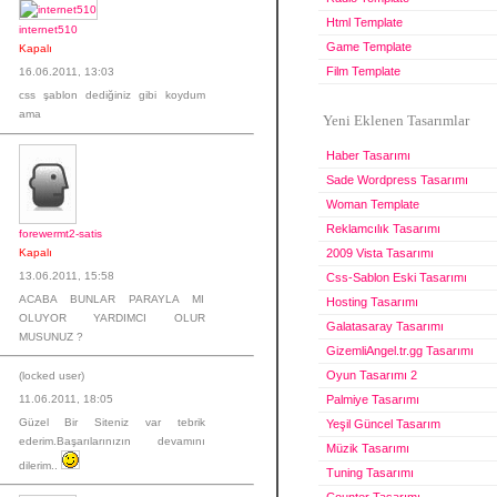
Html Template
internet510
Game Template
Kapalı
Film Template
16.06.2011, 13:03
css şablon dediğiniz gibi koydum
ama
Yeni Eklenen Tasarımlar
Haber Tasarımı
Sade Wordpress Tasarımı
Woman Template
Reklamcılık Tasarımı
forewermt2-satis
Kapalı
2009 Vista Tasarımı
13.06.2011, 15:58
Css-Sablon Eski Tasarımı
ACABA BUNLAR PARAYLA MI
Hosting Tasarımı
OLUYOR YARDIMCI OLUR
Galatasaray Tasarımı
MUSUNUZ ?
GizemliAngel.tr.gg Tasarımı
Oyun Tasarımı 2
(locked user)
Palmiye Tasarımı
11.06.2011, 18:05
Güzel Bir Siteniz var tebrik
Yeşil Güncel Tasarım
ederim.Başarılarınızın devamını
Müzik Tasarımı
dilerim..
Tuning Tasarımı