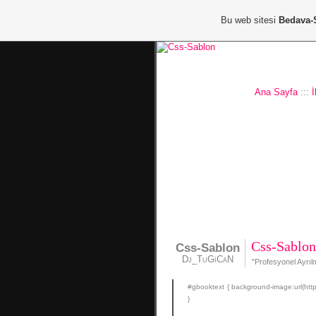
Bu web sitesi
Bedava-
Ana Sayfa
:::
İ
Css-Sablo
Css-Sablon
Dj_TuGiCaN
"Profesyonel Ayrı
#gbooktext { background-image:url(http
}