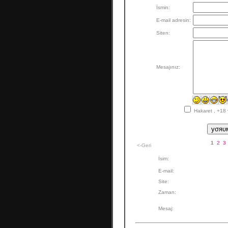
İsmin:
E-mail adresin:
Siten:
Mesajınız:
Hakaret , +18 
1
2
3
<-Geri
İsim:
E-mail:
Site:
Zaman:
Mesaj: