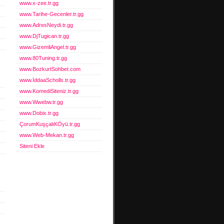
www.x-zee.tr.gg
www.Tarihe-Gecenler.tr.gg
www.AdresNeydi.tr.gg
www.DjTugican.tr.gg
www.GizemliAngel.tr.gg
www.80Tuning.tr.gg
www.BozkurtSohbet.com
www.İddaaScholls.tr.gg
www.KomediSiteniz.tr.gg
www.Wwebw.tr.gg
www.Dobix.tr.gg
ÇorumKuşçalıKÖyü.tr.gg
www.Web-Mekan.tr.gg
Siteni Ekle