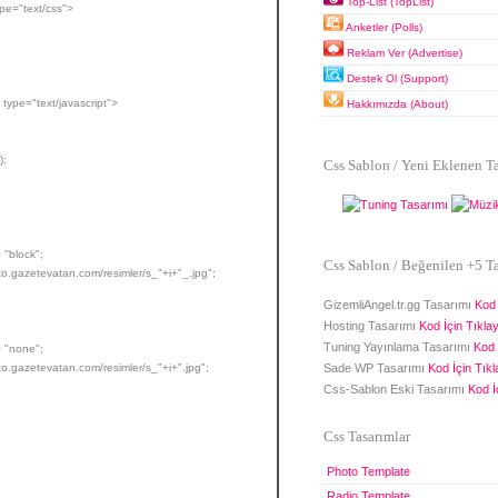
Top-List (TopList)
ype="text/css">
Anketler (Polls)
Reklam Ver (Advertise)
Destek Ol (Support)
 type="text/javascript">
Hakkımızda (About)
);
Css Sablon / Yeni Eklenen T
"block";
Css Sablon / Beğenilen +5 T
gazetevatan.com/resimler/s_"+i+"_.jpg";
GizemliAngel.tr.gg Tasarımı
Kod 
Hosting Tasarımı
Kod İçin Tıklayı
Tuning Yayınlama Tasarımı
Kod 
 "none";
gazetevatan.com/resimler/s_"+i+".jpg";
Sade WP Tasarımı
Kod İçin Tıkla
Css-Sablon Eski Tasarımı
Kod İç
Css Tasarımlar
Photo Template
Radio Template