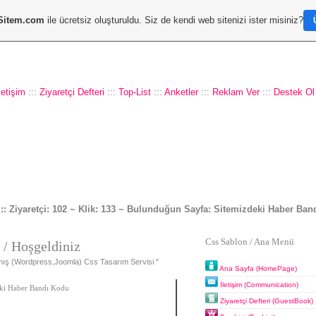
Sitem.com
ile ücretsiz oluşturuldu. Siz de kendi web sitenizi ister misiniz?
letişim
:::
Ziyaretçi Defteri
:::
Top-List
:::
Anketler
:::
Reklam Ver
:::
Destek Ol
:: Ziyaretçi: 102 ~ Klik: 133 ~ Bulunduğun Sayfa: Sitemizdeki Haber Ban
Css Sablon / Ana Menü
n
/ Hoşgeldiniz
lmış (Wordpress,Joomla) Css Tasarım Servisi "
Ana Sayfa (HomePage)
İletişim (Communication)
ki Haber Bandı Kodu
Ziyaretçi Defteri (GuestBook)