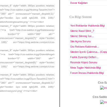
Duvar Kağıtları
t_6" style="width: 380px; position: relative;
ref="http://css-sablon.tr.gg/Hosting-Tasarimi.htm">
"380" alt="" onmouseout="manset_degistir(-1);"
Css Bilgi Sistemi
style="border: 1px solid rgb(168, 168, 168);"
ablon/hostingtasarimi.png " /></a></div>
Yeni Reklamlar Hakkında Bilgi
t_7" style="width: 380px; position: relative;
><a href="http://css-sablon.tr.gg/Galatasaray-
Siteniz Nasıl Silinir_?
300" border="0" width="380" alt=""
Siteniz Silinmiş İse...
mouseover="manset_degistir(7);" style="border:
Site Açma Sorunu
 src="https://img.webme.com/pic/c/css-
Üst Reklamı Kaldırmak...
t_8" style="width: 380px; position: relative;
Siteden İçerik Çalınırsa... (Copy
<a href="http://css-sablon.tr.gg/GizemliAngel-
Farklı Ziyaretçi Defteri...
300" border="0" width="380" alt=""
Resimde Köprü Sorunu
mouseover="manset_degistir(8);" style="border:
 src="https://img.webme.com/pic/c/css-
Meta Tagler Hakkinda Bilgi
Forum İmzası Hakkında Bilgi
t_9" style="width: 380px; position: relative;
href="http://css-sablon.tr.gg/Oyun-Tasarimi-2.htm">
Css-Sa
"380" alt="" onmouseout="manset_degistir(-1);"
style="border: 1px solid rgb(168, 168, 168);"
sablon/cssoyun2.png" /></a></div>
Css-Sablo