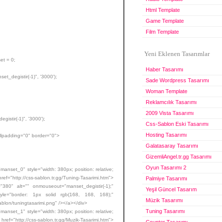
Html Template
Game Template
Film Template
Yeni Eklenen Tasarımlar
et = 0;
Haber Tasarımı
degistir(-1)", '3000');
Sade Wordpress Tasarımı
Woman Template
Reklamcılık Tasarımı
2009 Vista Tasarımı
istir(-1)", '3000');
Css-Sablon Eski Tasarımı
Hosting Tasarımı
ellpadding="0" border="0">
Galatasaray Tasarımı
GizemliAngel.tr.gg Tasarımı
Oyun Tasarımı 2
t_0" style="width: 380px; position: relative;
href="http://css-sablon.tr.gg/Tuning-Tasarimi.htm">
Palmiye Tasarımı
"380" alt="" onmouseout="manset_degistir(-1);"
Yeşil Güncel Tasarım
style="border: 1px solid rgb(168, 168, 168);"
Müzik Tasarımı
ablon/tuningtasarimi.png" /></a></div>
Tuning Tasarımı
t_1" style="width: 380px; position: relative;
href="http://css-sablon.tr.gg/Muzik-Tasarimi.htm">