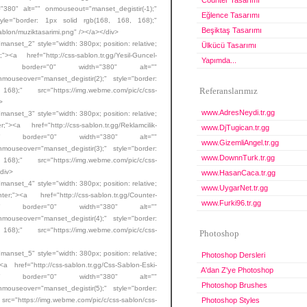
Counter Tasarımı
"380" alt="" onmouseout="manset_degistir(-1);"
Eğlence Tasarımı
style="border: 1px solid rgb(168, 168, 168);"
Beşiktaş Tasarımı
ablon/muziktasarimi.png" /></a></div>
t_2" style="width: 380px; position: relative;
Ülkücü Tasarımı
<a href="http://css-sablon.tr.gg/Yesil-Guncel-
Yapımda...
300" border="0" width="380" alt=""
mouseover="manset_degistir(2);" style="border:
 src="https://img.webme.com/pic/c/css-
Referanslarımız
>
www.AdresNeydi.tr.gg
t_3" style="width: 380px; position: relative;
><a href="http://css-sablon.tr.gg/Reklamcilik-
www.DjTugican.tr.gg
300" border="0" width="380" alt=""
www.GizemliAngel.tr.gg
mouseover="manset_degistir(3);" style="border:
www.DownnTurk.tr.gg
 src="https://img.webme.com/pic/c/css-
/div>
www.HasanCaca.tr.gg
t_4" style="width: 380px; position: relative;
www.UygarNet.tr.gg
"><a href="http://css-sablon.tr.gg/Counter-
www.Furki96.tr.gg
300" border="0" width="380" alt=""
mouseover="manset_degistir(4);" style="border:
 src="https://img.webme.com/pic/c/css-
Photoshop
t_5" style="width: 380px; position: relative;
Photoshop Dersleri
a href="http://css-sablon.tr.gg/Css-Sablon-Eski-
A'dan Z'ye Photoshop
300" border="0" width="380" alt=""
Photoshop Brushes
mouseover="manset_degistir(5);" style="border:
="https://img.webme.com/pic/c/css-sablon/css-
Photoshop Styles