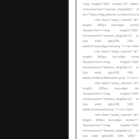
<img height="300" border="0" width=
onmouseover="manset_degistir(1);" 
src="https://img.webme.com/pic/c/css-s
<div class="yatay_manset" id="manse
height: 300px; text-align: center;">
Tasarim.htm"><img height="
onmouseout="manset_degistir(-1);" on
1px solid rgb(168, 168, 168);"
sablon/cssyesilguncel.png" /></a></div
<div class="yatay_manset" id="manse
height: 300px; text-align: center;"
Tasarimi.htm"><img height="
onmouseout="manset_degistir(-1);" on
1px solid rgb(168, 168, 168);"
sablon/reklamciliktasarimi.png" /></a><
<div class="yatay_manset" id="manse
height: 300px; text-align: center;
Tasarimi.htm"><img height="
onmouseout="manset_degistir(-1);" on
1px solid rgb(168, 168, 168);"
sablon/cstasarimi.png" /></a></div>
<div class="yatay_manset" id="manse
height: 300px; text-align: center;"><
Tasarimi.htm"><img height="
onmouseout="manset_degistir(-1);" on
1px solid rgb(168, 168, 168);" src