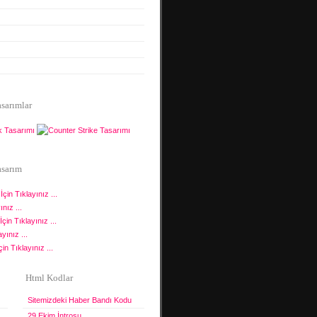
asarımlar
asarım
İçin Tıklayınız ...
nız ...
İçin Tıklayınız ...
yınız ...
in Tıklayınız ...
Html Kodlar
Sitemizdeki Haber Bandı Kodu
29 Ekim İntrosu