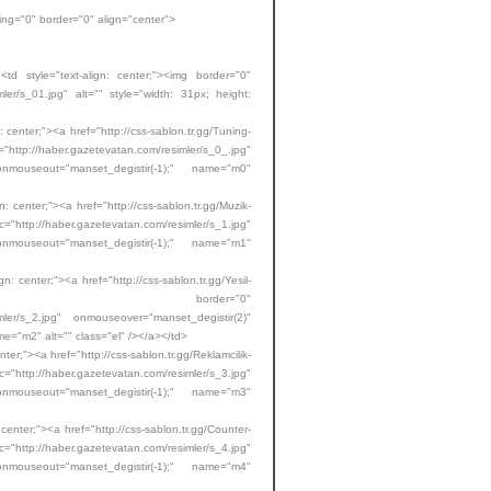
="0" border="0" align="center">
n: center;"><img border="0"
mler/s_01.jpg" alt="" style="width: 31px; height:
><a href="http://css-sablon.tr.gg/Tuning-
ttp://haber.gazetevatan.com/resimler/s_0_.jpg"
onmouseout="manset_degistir(-1);" name="m0"
><a href="http://css-sablon.tr.gg/Muzik-
http://haber.gazetevatan.com/resimler/s_1.jpg"
onmouseout="manset_degistir(-1);" name="m1"
><a href="http://css-sablon.tr.gg/Yesil-
htm"><img border="0"
imler/s_2.jpg" onmouseover="manset_degistir(2)"
e="m2" alt="" class="el" /></a></td>
 href="http://css-sablon.tr.gg/Reklamcilik-
http://haber.gazetevatan.com/resimler/s_3.jpg"
onmouseout="manset_degistir(-1);" name="m3"
<a href="http://css-sablon.tr.gg/Counter-
http://haber.gazetevatan.com/resimler/s_4.jpg"
onmouseout="manset_degistir(-1);" name="m4"