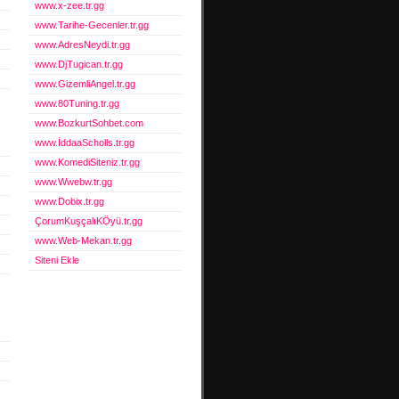
www.x-zee.tr.gg
www.Tarihe-Gecenler.tr.gg
www.AdresNeydi.tr.gg
www.DjTugican.tr.gg
www.GizemliAngel.tr.gg
www.80Tuning.tr.gg
www.BozkurtSohbet.com
www.İddaaScholls.tr.gg
www.KomediSiteniz.tr.gg
www.Wwebw.tr.gg
www.Dobix.tr.gg
ÇorumKuşçalıKÖyü.tr.gg
www.Web-Mekan.tr.gg
Siteni Ekle