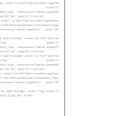
"><a href="http://css-sablon.tr.gg/Css-
mi.htm"><img border="0"
imler/s_5.jpg" onmouseover="manset_degistir(5)"
e="m5" alt="" class="el" /></a></td>
<a href="http://css-sablon.tr.gg/Hosting-
http://haber.gazetevatan.com/resimler/s_6.jpg"
onmouseout="manset_degistir(-1);" name="m6"
center;"><a href="http://css-
y-Tasarimi.htm"><img border="0"
imler/s_7.jpg" onmouseover="manset_degistir(7)"
e="m7" alt="" class="el" /></a></td>
center;"><a href="http://css-
l-Tasarimi.htm"><img border="0"
imler/s_8.jpg" onmouseover="manset_degistir(8)"
e="m8" alt="" class="el" /></a></td>
"><a href="http://css-sablon.tr.gg/Oyun-
"http://haber.gazetevatan.com/resimler/s_9.jpg"
onmouseout="manset_degistir(-1);" name="m9"
n: center;"><img border="0"
ler/s_12.jpg" alt="" /></td>