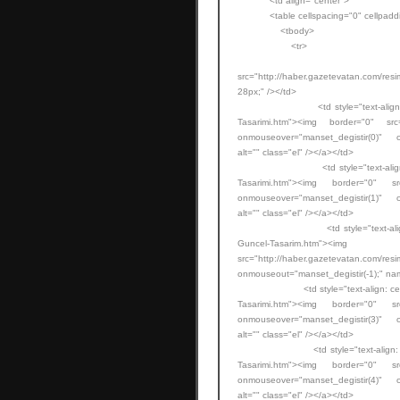
<td align="center">
<table cellspacing="0" cellpadding
<tbody>
<tr>
<td style="text-alig
src="http://haber.gazetevatan.com/resi
28px;" /></td>
<td style="text-align: center;"
Tasarimi.htm"><img border="0" src="h
onmouseover="manset_degistir(0)" 
alt="" class="el" /></a></td>
<td style="text-align: center;"
Tasarimi.htm"><img border="0" src="
onmouseover="manset_degistir(1)" 
alt="" class="el" /></a></td>
<td style="text-align: center;"
Guncel-Tasarim.
src="http://haber.gazetevatan.com/res
onmouseout="manset_degistir(-1);" nam
<td style="text-align: center;"><a
Tasarimi.htm"><img border="0" src="
onmouseover="manset_degistir(3)" 
alt="" class="el" /></a></td>
<td style="text-align: center;">
Tasarimi.htm"><img border="0" src="
onmouseover="manset_degistir(4)" 
alt="" class="el" /></a></td>