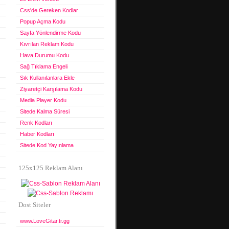
Css'de Gereken Kodlar
Popup Açma Kodu
Sayfa Yönlendirme Kodu
Kıvrılan Reklam Kodu
Hava Durumu Kodu
Sağ Tıklama Engeli
Sık Kullanılanlara Ekle
Ziyaretçi Karşılama Kodu
Media Player Kodu
Sitede Kalma Süresi
Renk Kodları
Haber Kodları
Sitede Kod Yayınlama
125x125 Reklam Alanı
Dost Siteler
www.LoveGitar.tr.gg