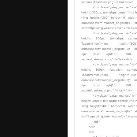
sabloneskitasarimi.png" /></a></div>
<div class="yatay_manset" id="manse
height: 300px; text-align: center;"><a h
<img height="300" border="0" width=
onmouseover="manset_degistir(6);" 
src="https://img.webme.com/pic/c/css-s
<div class="yatay_manset" id="manse
height: 300px; text-align: center;"
Tasarimi.htm"><img height="
onmouseout="manset_degistir(-1);" on
1px solid rgb(168, 168, 168);"
sablon/gstasarimi.png" /></a></div>
<div class="yatay_manset" id="manse
height: 300px; text-align: center;">
Tasarimi.htm"><img height="
onmouseout="manset_degistir(-1);" on
1px solid rgb(168, 168, 168);"
sablon/gzmlangel.png" /></a></div>
<div class="yatay_manset" id="manse
height: 300px; text-align: center;"><a 
<img height="300" border="0" width=
onmouseover="manset_degistir(9);" 
src="https://img.webme.com/pic/c/css-
</td>
</tr>
<tr>