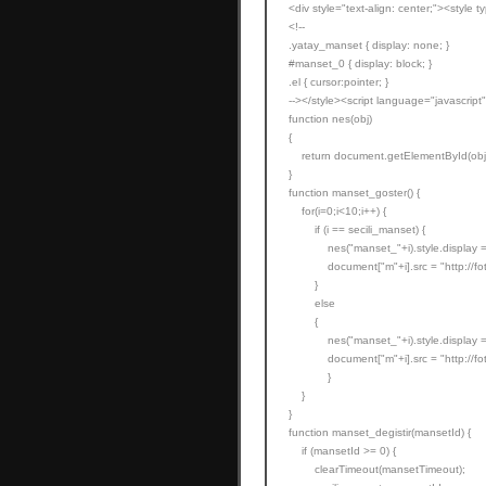
<div style="text-align: center;"><style t
<!--
.yatay_manset { display: none; }
#manset_0 { display: block; }
.el { cursor:pointer; }
--></style><script language="javascript"
function nes(obj)
{
return document.getElementById(obj
}
function manset_goster() {
for(i=0;i<10;i++) {
if (i == secili_manset) {
nes("manset_"+i).style.display = 
document["m"+i].src = "http://foto.
}
else
{
nes("manset_"+i).style.display =
document["m"+i].src = "http://foto.
}
}
}
function manset_degistir(mansetId) {
if (mansetId >= 0) {
clearTimeout(mansetTimeout);