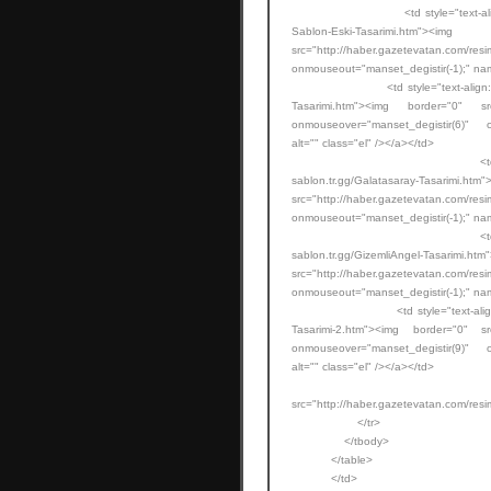
<td style="text-align: center;
Sablon-Eski-Tasari
src="http://haber.gazetevatan.com/res
onmouseout="manset_degistir(-1);" nam
<td style="text-align: center;">
Tasarimi.htm"><img border="0" src="
onmouseover="manset_degistir(6)" 
alt="" class="el" /></a></td>
<td style="text-align: 
sablon.tr.gg/Galatasara
src="http://haber.gazetevatan.com/res
onmouseout="manset_degistir(-1);" nam
<td style="text-align: 
sablon.tr.gg/GizemliAnge
src="http://haber.gazetevatan.com/res
onmouseout="manset_degistir(-1);" nam
<td style="text-align: center;
Tasarimi-2.htm"><img border="0" src=
onmouseover="manset_degistir(9)" 
alt="" class="el" /></a></td>
<td style="text-alig
src="http://haber.gazetevatan.com/resim
</tr>
</tbody>
</table>
</td>