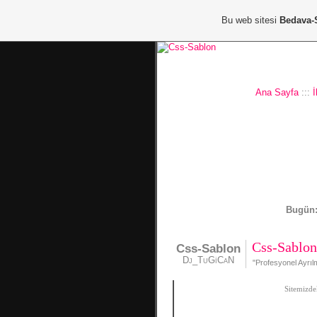
Bu web sitesi
Bedava-
Ana Sayfa
:::
İ
Bugün:
Css-Sablo
Css-Sablon
Dj_TuGiCaN
"Profesyonel Ayrı
Sitemizde